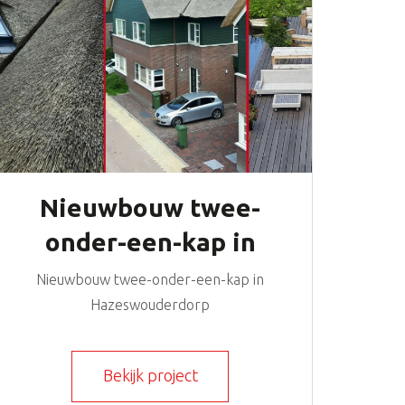
Nieuwbouw twee-
onder-een-kap in
Hazeswouderdorp
Nieuwbouw twee-onder-een-kap in
Hazeswouderdorp
Bekijk project