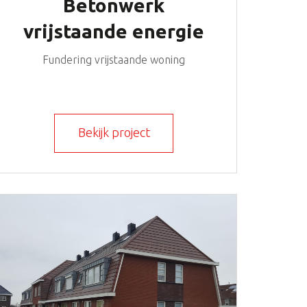
Betonwerk
vrijstaande energie
neutrale woning
Fundering vrijstaande woning
Almere
Bekijk project