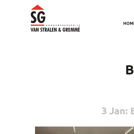
HOM
B
3 Jan
: