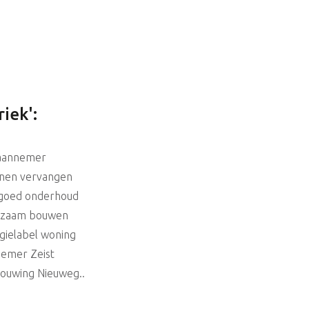
iek':
aannemer
jnen vervangen
goed onderhoud
rzaam bouwen
gielabel woning
emer Zeist
ouwing Nieuweg..