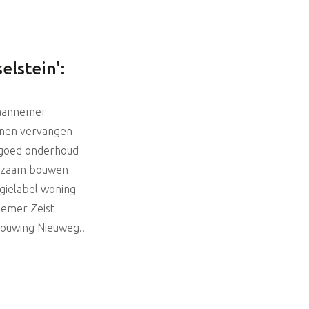
elstein':
aannemer
jnen vervangen
goed onderhoud
rzaam bouwen
gielabel woning
emer Zeist
ouwing Nieuweg..