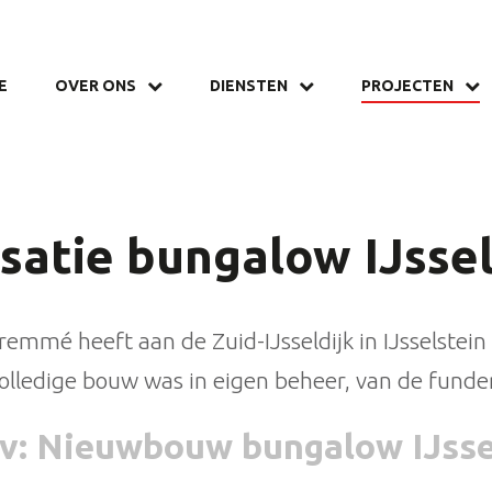
E
OVER ONS
DIENSTEN
PROJECTEN
isatie bungalow IJssel
emmé heeft aan de Zuid-IJsseldijk in IJsselste
olledige bouw was in eigen beheer, van de funder
v
: Nieuwbouw bungalow IJsse