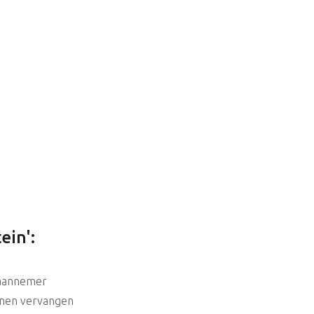
ein':
aannemer
jnen vervangen