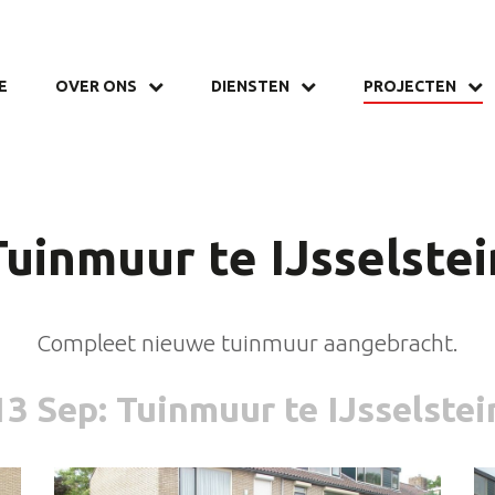
E
OVER ONS
DIENSTEN
PROJECTEN
Tuinmuur te IJsselstei
Compleet nieuwe tuinmuur aangebracht.
13 Sep
: Tuinmuur te IJsselstei