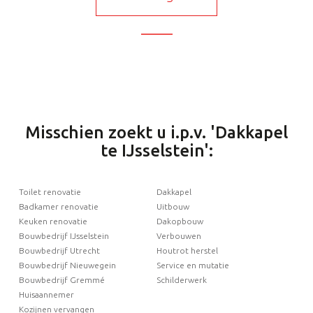
Misschien zoekt u i.p.v. 'Dakkapel
te IJsselstein':
Toilet renovatie
Dakkapel
Badkamer renovatie
Uitbouw
Keuken renovatie
Dakopbouw
Bouwbedrijf IJsselstein
Verbouwen
Bouwbedrijf Utrecht
Houtrot herstel
Bouwbedrijf Nieuwegein
Service en mutatie
Bouwbedrijf Gremmé
Schilderwerk
Huisaannemer
Kozijnen vervangen