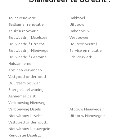
Toilet renovatie
Dakkapel
Badkamer renovatie
Uitbouw
Keuken renovatie
Dakopbouw
Bouwbedrijf IJsselstein
Verbouwen
Bouwbedrijf Utrecht
Houtrot herstel
Bouwbedrijf Nieuwegein
Service en mutatie
Bouwbedrijf Gremmé
Schilderwerk
Huisaannemer
Kozijnen vervangen
Vastgoed onderhoud
Duurzaam bouwen
Energielabel woning
Aannemer Zeist
Verbouwing Nieuweg..
Verbouwing IJssels..
Afbouw Nieuwegein
Nieuwbouw IJsselst..
Uitbouw Nieuwegein
Vastgoed onderhoud..
Nieuwbouw Nieuwegein
Renovatie IJsselst..