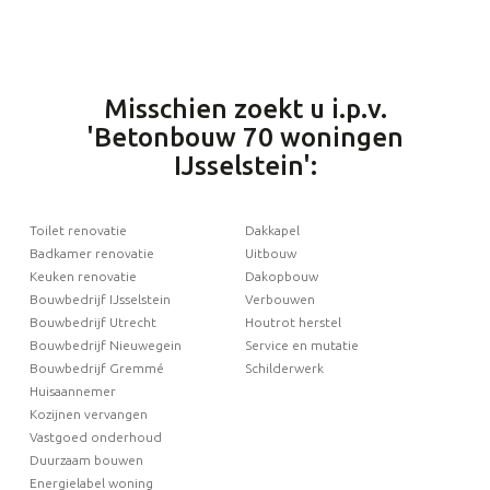
Misschien zoekt u i.p.v.
'Betonbouw 70 woningen
IJsselstein':
Toilet renovatie
Dakkapel
Badkamer renovatie
Uitbouw
Keuken renovatie
Dakopbouw
Bouwbedrijf IJsselstein
Verbouwen
Bouwbedrijf Utrecht
Houtrot herstel
Bouwbedrijf Nieuwegein
Service en mutatie
Bouwbedrijf Gremmé
Schilderwerk
Huisaannemer
Kozijnen vervangen
Vastgoed onderhoud
Duurzaam bouwen
Energielabel woning