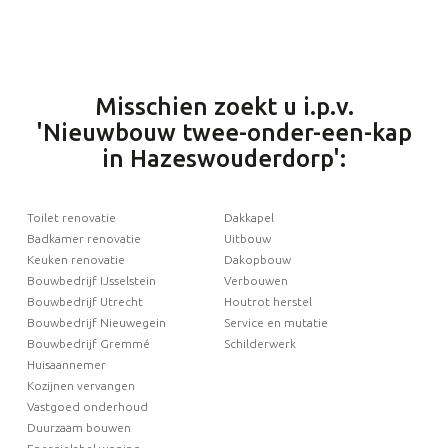
Misschien zoekt u i.p.v.
'Nieuwbouw twee-onder-een-kap
in Hazeswouderdorp':
Toilet renovatie
Dakkapel
Badkamer renovatie
Uitbouw
Keuken renovatie
Dakopbouw
Bouwbedrijf IJsselstein
Verbouwen
Bouwbedrijf Utrecht
Houtrot herstel
Bouwbedrijf Nieuwegein
Service en mutatie
Bouwbedrijf Gremmé
Schilderwerk
Huisaannemer
Kozijnen vervangen
Vastgoed onderhoud
Duurzaam bouwen