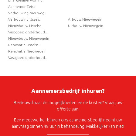
Energielabel woning
Aannemer Zeist
Verbouwing Nieuweg..
Verbouwing IJssels..
Afbouw Nieuwegein
Nieuwbouw IJsselst..
Uitbouw Nieuwegein
Vastgoed onderhoud..
Nieuwbouw Nieuwegein
Renovatie IJsselst..
Renovatie Nieuwegein
Vastgoed onderhoud..
Aannemersbedrijf inhuren?
Benieuwd naar de mogelijkheden en de kosten? Vraag uw
offerte aan.
Een medewerker binnen ons aannemersbedrijf neemt uw
aanvraag binnen 48 uur in behandeling. Makkelijker kan niet!