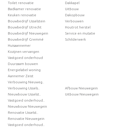
Toilet renovatie
Dakkapel
Badkamer renovatie
Uitbouw
Keuken renovatie
Dakopbouw
Bouwbedrijf IJsselstein
Verbouwen
Bouwbedrijf Utrecht
Houtrot herstel
Bouwbedrijf Nieuwegein
Service en mutatie
Bouwbedrijf Gremmé
Schilderwerk
Huisaannemer
Kozijnen vervangen
Vastgoed onderhoud
Duurzaam bouwen
Energielabel woning
Aannemer Zeist
Verbouwing Nieuweg..
Verbouwing IJssels..
Afbouw Nieuwegein
Nieuwbouw IJsselst..
Uitbouw Nieuwegein
Vastgoed onderhoud..
Nieuwbouw Nieuwegein
Renovatie IJsselst..
Renovatie Nieuwegein
Vastgoed onderhoud..