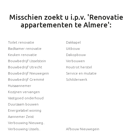
Misschien zoekt u i.p.v. 'Renovatie
appartementen te Almere':
Toilet renovatie
Dakkapel
Badkamer renovatie
Uitbouw
Keuken renovatie
Dakopbouw
Bouwbedrijf IJsselstein
Verbouwen
Bouwbedrijf Utrecht
Houtrot herstel
Bouwbedrijf Nieuwegein
Service en mutatie
Bouwbedrijf Gremmé
Schilderwerk
Huisaannemer
Kozijnen vervangen
Vastgoed onderhoud
Duurzaam bouwen
Energielabel woning
Aannemer Zeist
Verbouwing Nieuweg..
Verbouwing IJssels..
Afbouw Nieuwegein