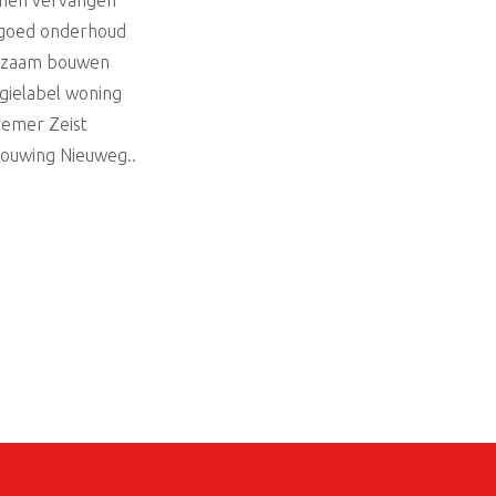
jnen vervangen
goed onderhoud
rzaam bouwen
gielabel woning
emer Zeist
ouwing Nieuweg..