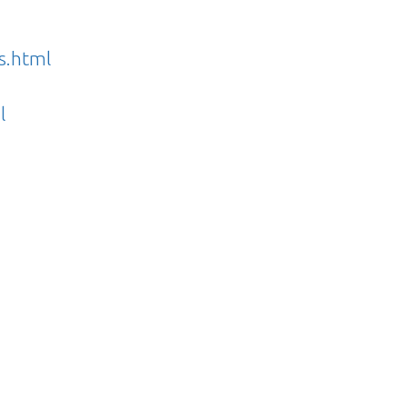
s.html
l