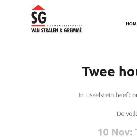
HOM
Twee hou
In IJsselstein heeft
De vol
10 Nov
: