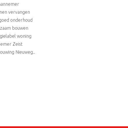
aannemer
jnen vervangen
goed onderhoud
rzaam bouwen
gielabel woning
emer Zeist
ouwing Nieuweg..